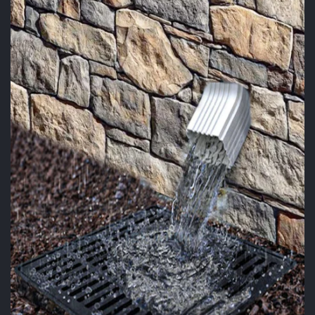
PİK SÜZGEÇ
UYGULAMASI