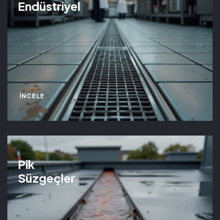
Endüstriyel
İNCELE
Pik
Süzgeçler