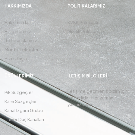
HAKKIMIZDA
POLITIKALARIMIZ
Hakkımızda
KVKK Politikası
Belgelerimiz
Gizlilik Politikası
Referanslarımız
Montaj Teknikleri
Bize Ulaşın
ÜRÜNLERIMIZ
İLETIŞIM BİLGİLERİ
İletişime geçmeniz bizim için
Pik Süzgeçler
değerlidir , Her zaman
Kare Süzgeçler
yanınızdayız.
Kanal Izgara Grubu
Lineer Duş Kanalları