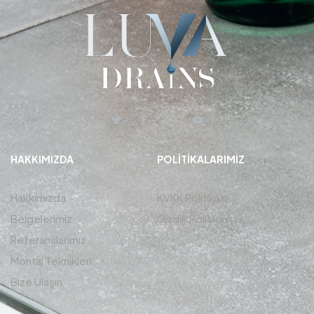
HAKKIMIZDA
POLITIKALARIMIZ
Hakkımızda
KVKK Politikası
Belgelerimiz
Gizlilik Politikası
Referanslarımız
Montaj Teknikleri
Bize Ulaşın