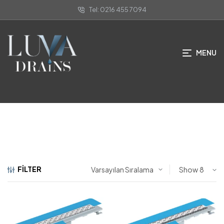
Tel: 0216 455 7094
Tekstil Membranlı Duş Kanalları
MENU
ANA SAYFA
/
LINEER DUŞ KANALLARI
/ TEKSTIL MEMBRANLI DUŞ
KANALLARI
FILTER
Show