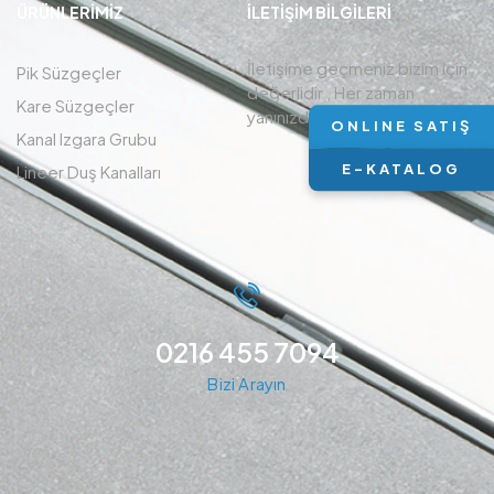
ÜRÜNLERIMIZ
İLETIŞIM BİLGİLERİ
İletişime geçmeniz bizim için
Pik Süzgeçler
değerlidir , Her zaman
Kare Süzgeçler
yanınızdayız.
ONLINE SATIŞ
Kanal Izgara Grubu
E-KATALOG
Lineer Duş Kanalları
0216 455 7094
Bizi Arayın