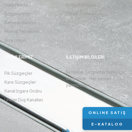
Hakkımızda
KVKK Politikası
Belgelerimiz
Gizlilik Politikası
Referanslarımız
Montaj Teknikleri
Bize Ulaşın
ÜRÜNLERIMIZ
İLETIŞIM BİLGİLERİ
İletişime geçmeniz bizim için
Pik Süzgeçler
değerlidir , Her zaman
Kare Süzgeçler
yanınızdayız.
Kanal Izgara Grubu
Lineer Duş Kanalları
ONLINE SATIŞ
E-KATALOG