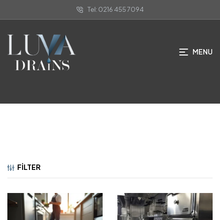
Tel: 0216 455 7094
Paslanmaz Çelik Endüstriyel Yer
Süzgeçleri
MENU
ANA SAYFA
/ PASLANMAZ ÇELIK ENDÜSTRIYEL YER SÜZGEÇLERI
FILTER