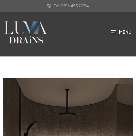
Tel: 0216 455 7094
Kare Süzgeç Uygulaması
MENU
ANA SAYFA
/
UYGULAMALARIMIZ
/ KARE SÜZGEÇ UYGULAMASI