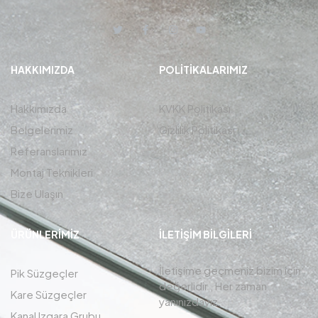
HAKKIMIZDA
POLITIKALARIMIZ
Hakkımızda
KVKK Politikası
Belgelerimiz
Gizlilik Politikası
Referanslarımız
Montaj Teknikleri
Bize Ulaşın
ÜRÜNLERIMIZ
İLETIŞIM BİLGİLERİ
İletişime geçmeniz bizim için
Pik Süzgeçler
değerlidir , Her zaman
Kare Süzgeçler
yanınızdayız.
Kanal Izgara Grubu