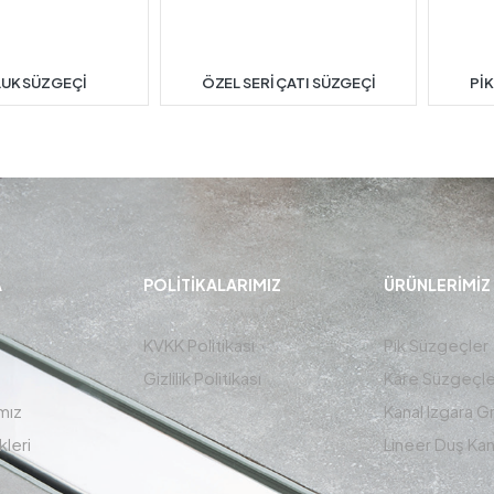
LUK SÜZGEÇİ
ÖZEL SERİ ÇATI SÜZGEÇİ
PİK
A
POLITIKALARIMIZ
ÜRÜNLERIMIZ
KVKK Politikası
Pik Süzgeçler
Gizlilik Politikası
Kare Süzgeçle
mız
Kanal Izgara G
kleri
Lineer Duş Kana