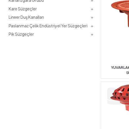
Kanal Izgara Grubu
Kare Süzgeçler
Lineer Duş Kanalları
Paslanmaz Çelik Endüstriyel Yer Süzgeçleri
Pik Süzgeçler
YUVARLAK
S