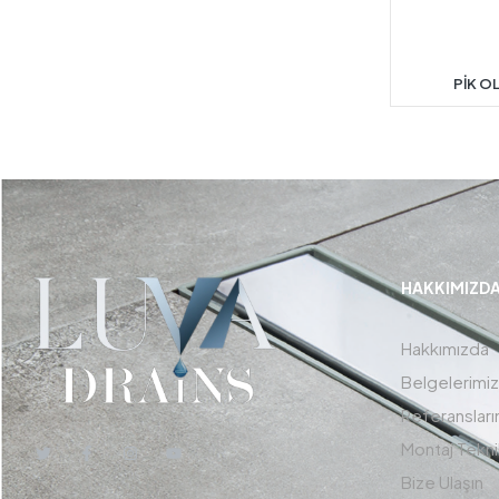
PİK O
HAKKIMIZD
Hakkımızda
Belgelerimiz
Referansları
Montaj Tekni
Bize Ulaşın