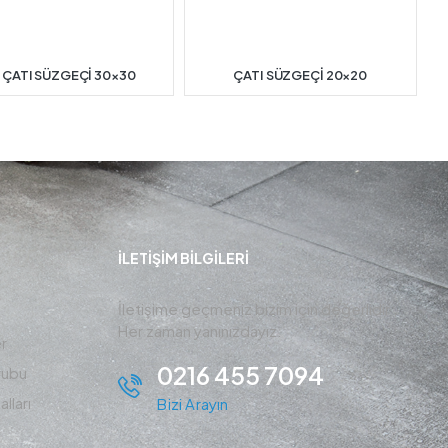
 ÇATI SÜZGEÇİ 30×30
ÇATI SÜZGEÇİ 20×20
İLETIŞIM BİLGİLERİ
İletişime geçmeniz bizim için değerlidir ,
Her zaman yanınızdayız.
r
0216 455 7094
rubu
lları
Bizi Arayın