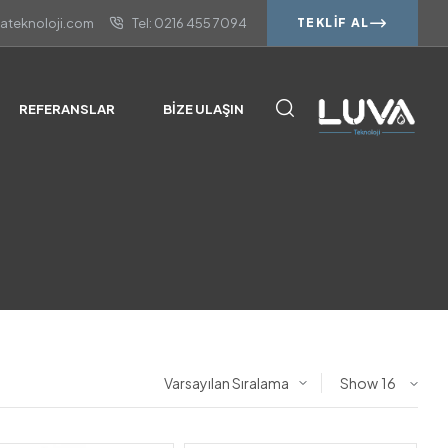
vateknoloji.com
Tel: 0216 455 7094
TEKLIF AL
REFERANSLAR
BIZE ULAŞIN
Show