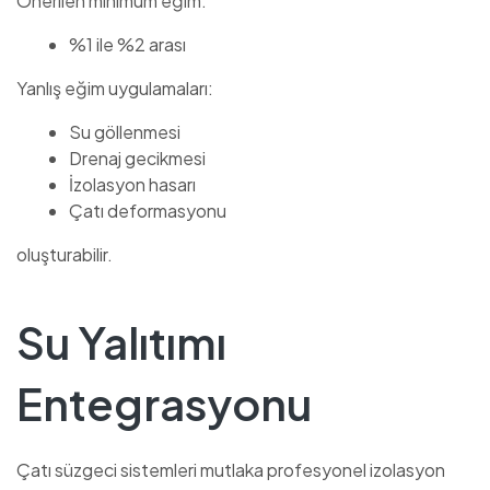
Önerilen minimum eğim:
%1 ile %2 arası
Yanlış eğim uygulamaları:
Su göllenmesi
Drenaj gecikmesi
İzolasyon hasarı
Çatı deformasyonu
oluşturabilir.
Su Yalıtımı
Entegrasyonu
Çatı süzgeci sistemleri mutlaka profesyonel izolasyon