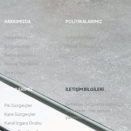
HAKKIMIZDA
POLITIKALARIMIZ
Hakkımızda
KVKK Politikası
Belgelerimiz
Gizlilik Politikası
Referanslarımız
Montaj Teknikleri
Bize Ulaşın
ÜRÜNLERIMIZ
İLETIŞIM BİLGİLERİ
İletişime geçmeniz bizim için
Pik Süzgeçler
değerlidir , Her zaman
Kare Süzgeçler
yanınızdayız.
Kanal Izgara Grubu