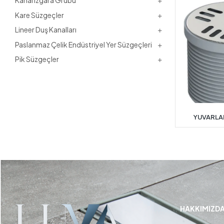
Kanal Izgara Grubu
Kare Süzgeçler
Lineer Duş Kanalları
Paslanmaz Çelik Endüstriyel Yer Süzgeçleri
Pik Süzgeçler
YUVARLAK
HAKKIMIZD