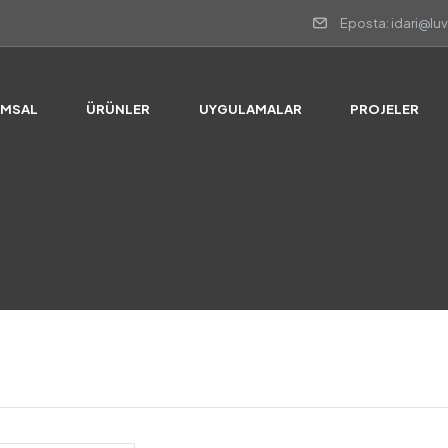
Eposta: idari@lu
UMSAL
ÜRÜNLER
UYGULAMALAR
PROJELER