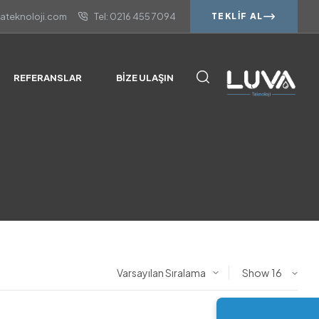
vateknoloji.com
Tel: 0216 455 7094
TEKLIF AL
REFERANSLAR
BIZE ULAŞIN
Show