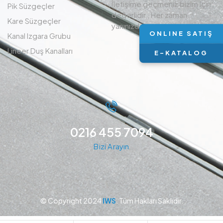
İletişime geçmeniz bizim için
Pik Süzgeçler
değerlidir , Her zaman
Kare Süzgeçler
yanınızdayız.
ONLINE SATIŞ
Kanal Izgara Grubu
Lineer Duş Kanalları
E-KATALOG
0216 455 7094
Bizi Arayın
© Copyright 2024
IWS
. Tüm Hakları Saklıdır.