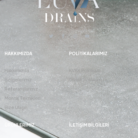
HAKKIMIZDA
POLITIKALARIMIZ
Hakkımızda
KVKK Politikası
Belgelerimiz
Gizlilik Politikası
Referanslarımız
Montaj Teknikleri
Bize Ulaşın
ÜRÜNLERIMIZ
İLETIŞIM BİLGİLERİ