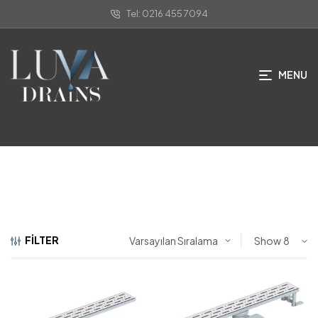
Tel: 0216 455 7094
Plastik Çerçeveli Duş Kanalları
MENU
ANA SAYFA
/
LINEER DUŞ KANALLARI
/ PLASTIK ÇERÇEVELI DUŞ
KANALLARI
FILTER
Show