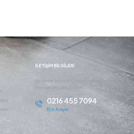
İLETIŞIM BİLGİLERİ
İletişime geçmeniz bizim için değerlidir ,
Her zaman yanınızdayız.
r
0216 455 7094
rubu
lları
Bizi Arayın