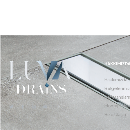
HAKKIMIZD
Hakkımızda
Belgelerimiz
Referansları
Montaj Tekni
Bize Ulaşın