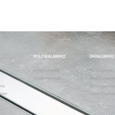
A
POLITIKALARIMIZ
ÜRÜNLERIMIZ
KVKK Politikası
Pik Süzgeçler
Gizlilik Politikası
Kare Süzgeçle
mız
Kanal Izgara G
kleri
Lineer Duş Kana