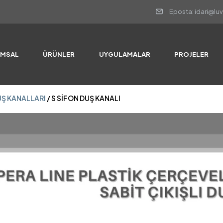
Eposta: idari@lu
UŞ KANALLARI
/ S SİFON DUŞ KANALI
UMSAL
ÜRÜNLER
UYGULAMALAR
PROJELER
UŞ KANALLARI
/ S SİFON DUŞ KANALI