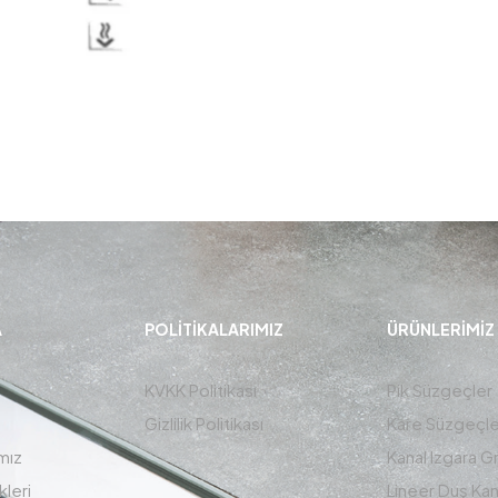
A
POLITIKALARIMIZ
ÜRÜNLERIMIZ
KVKK Politikası
Pik Süzgeçler
Gizlilik Politikası
Kare Süzgeçle
mız
Kanal Izgara G
kleri
Lineer Duş Kana