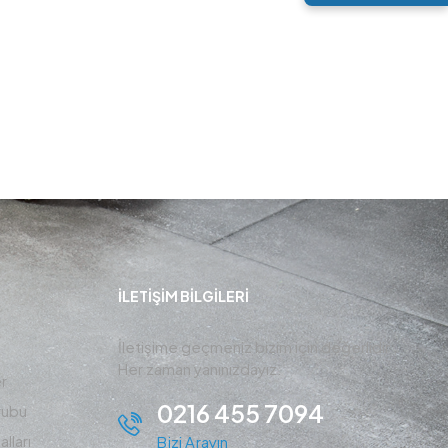
İLETIŞIM BİLGİLERİ
İletişime geçmeniz bizim için değerlidir ,
Her zaman yanınızdayız.
r
0216 455 7094
rubu
lları
Bizi Arayın