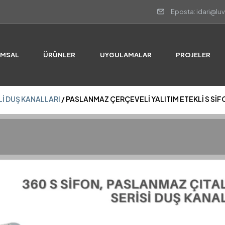
Eposta: idari@lu
I DUŞ KANALLARI
/ PASLANMAZ ÇERÇEVELİ YALITIM ETEKLİ S SİF
UMSAL
ÜRÜNLER
UYGULAMALAR
PROJELER
I DUŞ KANALLARI
/ PASLANMAZ ÇERÇEVELİ YALITIM ETEKLİ S SİF