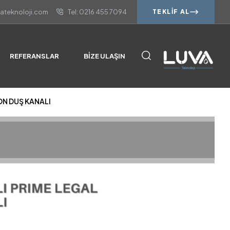
vateknoloji.com
Tel: 0216 455 7094
TEKLIF AL
ON DUŞ KANALI
REFERANSLAR
BIZE ULAŞIN
ON DUŞ KANALI