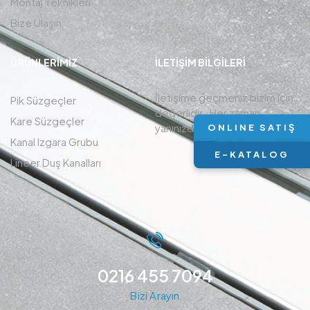
Montaj Teknikleri
Bize Ulaşın
ÜRÜNLERIMIZ
İLETIŞIM BİLGİLERİ
İletişime geçmeniz bizim için
Pik Süzgeçler
değerlidir , Her zaman
Kare Süzgeçler
yanınızdayız.
ONLINE SATIŞ
Kanal Izgara Grubu
E-KATALOG
Lineer Duş Kanalları
0216 455 7094
Bizi Arayın