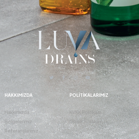
HAKKIMIZDA
POLITIKALARIMIZ
Hakkımızda
KVKK Politikası
Belgelerimiz
Gizlilik Politikası
Referanslarımız