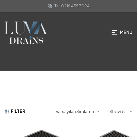
Tel: 0216 455 7094
Endüstriyel Mutfak Drenaj
Kanalları
MENU
ANA SAYFA
/
PASLANMAZ ÇELIK ENDÜSTRIYEL YER
SÜZGEÇLERI
/ ENDÜSTRIYEL MUTFAK DRENAJ KANALLARI
FILTER
Show