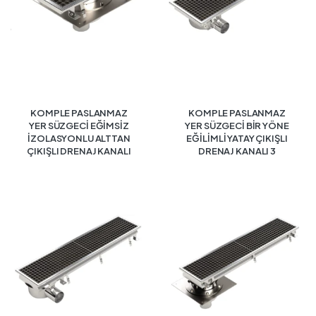
KOMPLE PASLANMAZ
KOMPLE PASLANMAZ
YER SÜZGECİ EĞİMSİZ
YER SÜZGECİ BİR YÖNE
İZOLASYONLU ALTTAN
EĞİLİMLİ YATAY ÇIKIŞLI
ÇIKIŞLI DRENAJ KANALI
DRENAJ KANALI 3