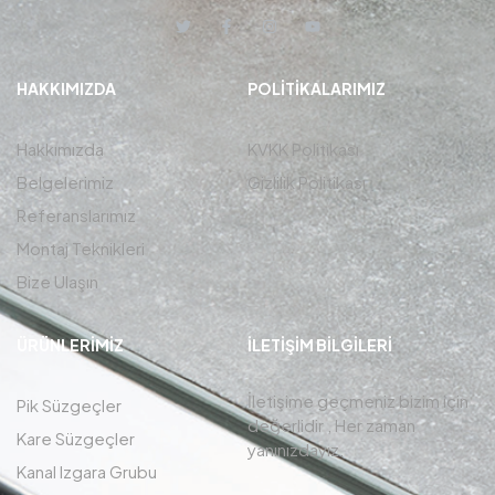
HAKKIMIZDA
POLITIKALARIMIZ
Hakkımızda
KVKK Politikası
Belgelerimiz
Gizlilik Politikası
Referanslarımız
Montaj Teknikleri
Bize Ulaşın
ÜRÜNLERIMIZ
İLETIŞIM BİLGİLERİ
İletişime geçmeniz bizim için
Pik Süzgeçler
değerlidir , Her zaman
Kare Süzgeçler
yanınızdayız.
Kanal Izgara Grubu