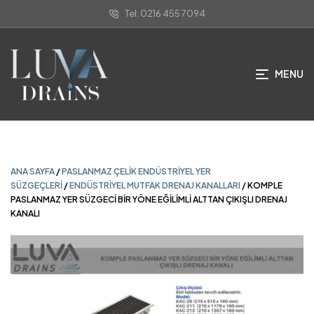
Tel: 0216 455 7094
ANA SAYFA
/
PASLANMAZ ÇELIK ENDÜSTRIYEL YER
SÜZGEÇLERI
/
ENDÜSTRIYEL MUTFAK DRENAJ KANALLARI
/ KOMPLE
PASLANMAZ YER SÜZGECİ BİR YÖNE EĞİLİMLİ ALTTAN ÇIKIŞLI DRENAJ
KANALI
MENU
ANA SAYFA
/
PASLANMAZ ÇELIK ENDÜSTRIYEL YER
SÜZGEÇLERI
/
ENDÜSTRIYEL MUTFAK DRENAJ KANALLARI
/ KOMPLE
PASLANMAZ YER SÜZGECİ BİR YÖNE EĞİLİMLİ ALTTAN ÇIKIŞLI DRENAJ
KANALI