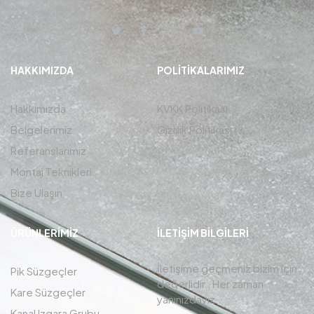
HAKKIMIZDA
POLITIKALARIMIZ
Hakkımızda
KVKK Politikası
Belgelerimiz
Gizlilik Politikası
Referanslarımız
Montaj Teknikleri
Bize Ulaşın
ÜRÜNLERIMIZ
İLETIŞIM BİLGİLERİ
İletişime geçmeniz bizim için
Pik Süzgeçler
değerlidir , Her zaman
Kare Süzgeçler
yanınızdayız.
Kanal Izgara Grubu