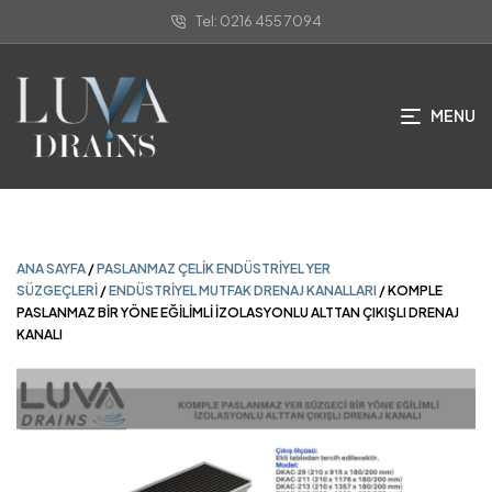
Tel: 0216 455 7094
ANA SAYFA
/
PASLANMAZ ÇELIK ENDÜSTRIYEL YER
SÜZGEÇLERI
/
ENDÜSTRIYEL MUTFAK DRENAJ KANALLARI
/ KOMPLE
PASLANMAZ BİR YÖNE EĞİLİMLİ İZOLASYONLU ALTTAN ÇIKIŞLI DRENAJ
KANALI
MENU
ANA SAYFA
/
PASLANMAZ ÇELIK ENDÜSTRIYEL YER
SÜZGEÇLERI
/
ENDÜSTRIYEL MUTFAK DRENAJ KANALLARI
/ KOMPLE
PASLANMAZ BİR YÖNE EĞİLİMLİ İZOLASYONLU ALTTAN ÇIKIŞLI DRENAJ
KANALI