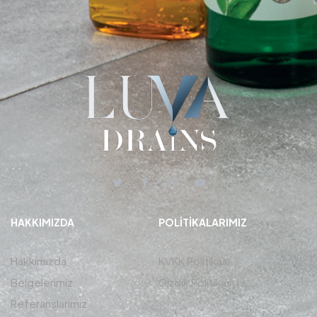
HAKKIMIZDA
POLITIKALARIMIZ
Hakkımızda
KVKK Politikası
Belgelerimiz
Gizlilik Politikası
Referanslarımız