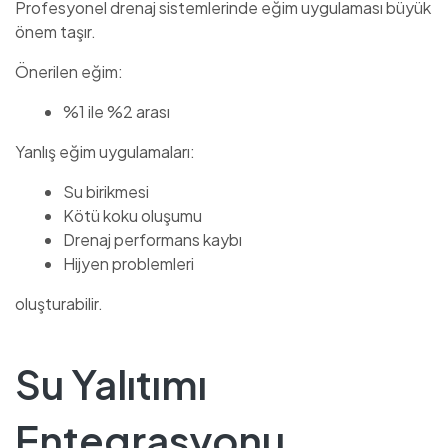
Profesyonel drenaj sistemlerinde eğim uygulaması büyük
önem taşır.
Önerilen eğim:
%1 ile %2 arası
Yanlış eğim uygulamaları:
Su birikmesi
Kötü koku oluşumu
Drenaj performans kaybı
Hijyen problemleri
oluşturabilir.
Su Yalıtımı
Entegrasyonu