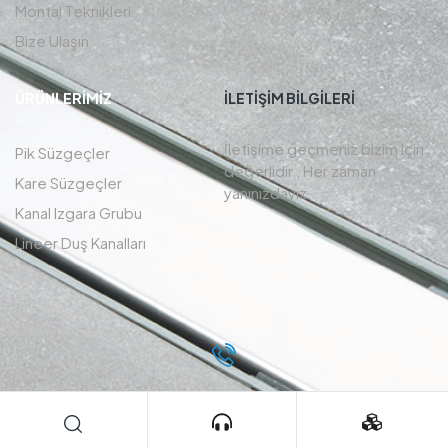
Montaj Teknikleri
Bize Ulaşın
ÜRÜNLERIMIZ
İLETIŞIM BİLGİLERİ
İletişime geçmeniz bizim için
Pik Süzgeçler
değerlidir , Her zaman
Kare Süzgeçler
yanınızdayız.
Kanal Izgara Grubu
Lineer Duş Kanalları
0216 455 7094
Bizi Arayın