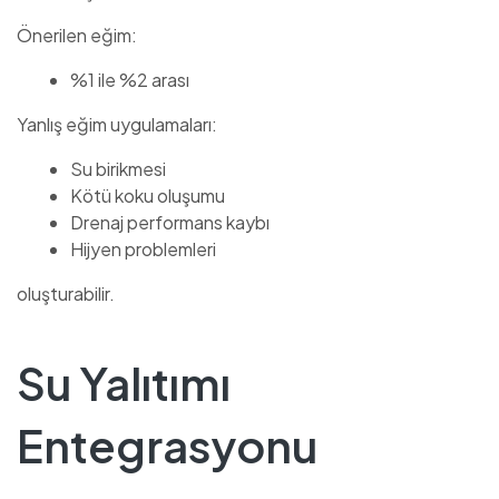
Önerilen eğim:
%1 ile %2 arası
Yanlış eğim uygulamaları:
Su birikmesi
Kötü koku oluşumu
Drenaj performans kaybı
Hijyen problemleri
oluşturabilir.
Su Yalıtımı
Entegrasyonu