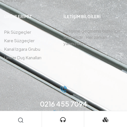
Bize Ulaşın
ÜRÜNLERIMIZ
İLETIŞIM BİLGİLERİ
İletişime geçmeniz bizim için
Pik Süzgeçler
değerlidir , Her zaman
Kare Süzgeçler
yanınızdayız.
Kanal Izgara Grubu
Lineer Duş Kanalları
0216 455 7094
Bizi Arayın