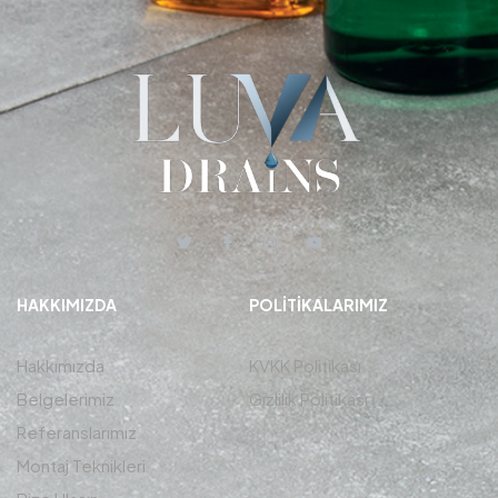
HAKKIMIZDA
POLITIKALARIMIZ
Hakkımızda
KVKK Politikası
Belgelerimiz
Gizlilik Politikası
Referanslarımız
Montaj Teknikleri