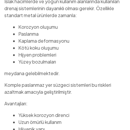
Islak hacimlerde ve yoğun kullanım alanlarında kullanılan
drenaj sistemlerinin dayanıklı olması gerekir. Özellikle
standart metal ürünlerde zamanla:
Korozyon oluşumu
Paslanma
Kaplama deformasyonu
Kötü koku oluşumu
Hijyen problemleri
Yüzey bozulmaları
meydana gelebilmektedir.
Komple paslanmaz yer süzgeci sistemleri bu riskleri
azaltmak amacıyla geliştirilmiştir.
Avantajları:
Yüksek korozyon direnci
Uzun ömürlü kullanım
Hijyenik yapı