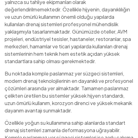
yalnızca su tahliye ekipmanları olarak
değerlendirilmemektedir. Özellikle hijyenin, dayanıklılığın
ve uzun ömürlü kullanımın önemli olduğu yapılarda
kullanılan drenaj sistemleri profesyonel mühendislik
yaklaşımıyla tasarlanmaktadır. Günümüzde oteller, AVM
projeleri, endüstriyel tesisler, hastaneler, restoranlar, spa
merkezleri, hamamlar ve ticari yapılarda kullanılan drenaj
sistemlerinin hem teknik hem estetik açıdan yüksek
standartlara sahip olması gerekmektedir.
Bu noktada komple paslanmaz yer süzgeci sistemleri,
modern drenaj teknolojilerinin en dayanıklı ve profesyonel
çözümleri arasında yer almaktadır. Tamamen paslanmaz
çelikten üretilen bu sistemler yüksek hijyen standardı,
uzun ömürlü kullanım, korozyon direnci ve yüksek mekanik
dayanım avantajı sunmaktadır.
Özellikle yoğun su kullanımına sahip alanlarda standart
drenaj sistemleri zamanla deformasyona uğrayabilir.
Komple paslanmaz yer süzgeci sistemleri ise zorlu çalışma