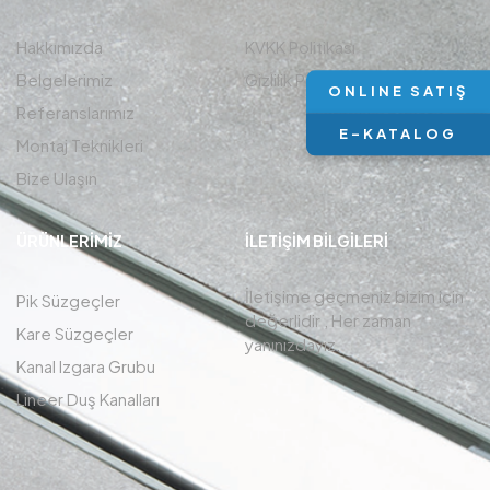
Hakkımızda
KVKK Politikası
Belgelerimiz
Gizlilik Politikası
ONLINE SATIŞ
Referanslarımız
E-KATALOG
Montaj Teknikleri
Bize Ulaşın
ÜRÜNLERIMIZ
İLETIŞIM BİLGİLERİ
İletişime geçmeniz bizim için
Pik Süzgeçler
değerlidir , Her zaman
Kare Süzgeçler
yanınızdayız.
Kanal Izgara Grubu
Lineer Duş Kanalları