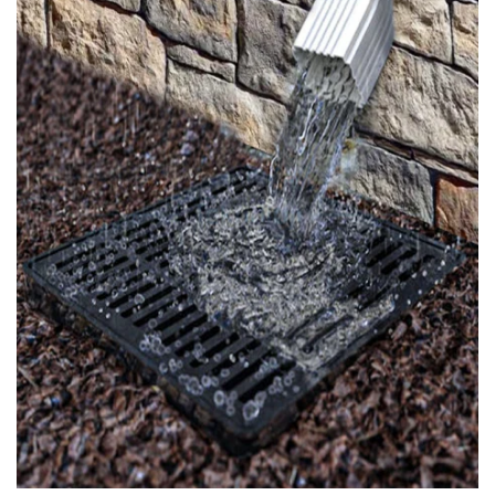
PİK SÜZGEÇ
UYGULAMASI