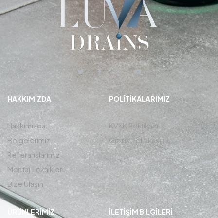
HAKKIMIZDA
POLITIKALARIMIZ
Hakkımızda
KVKK Politikası
Belgelerimiz
Gizlilik Politikası
Referanslarımız
Montaj Teknikleri
Bize Ulaşın
ÜRÜNLERIMIZ
İLETIŞIM BİLGİLERİ