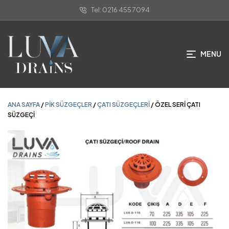
Tel: 0216 455 7094
ANA SAYFA
/
PIK SÜZGEÇLER
/
ÇATI SÜZGEÇLERI
/ ÖZEL SERİ ÇATI
SÜZGEÇİ
MENU
ANA SAYFA
/
PIK SÜZGEÇLER
/
ÇATI SÜZGEÇLERI
/ ÖZEL SERİ ÇATI
SÜZGEÇİ