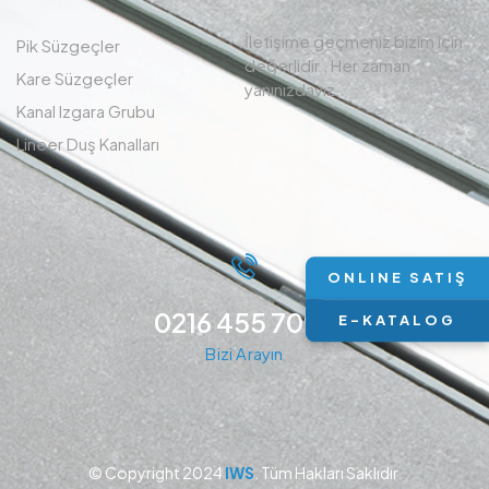
İletişime geçmeniz bizim için
Pik Süzgeçler
değerlidir , Her zaman
Kare Süzgeçler
yanınızdayız.
Kanal Izgara Grubu
Lineer Duş Kanalları
ONLINE SATIŞ
0216 455 7094
E-KATALOG
Bizi Arayın
© Copyright 2024
IWS
. Tüm Hakları Saklıdır.