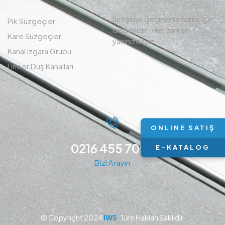
İletişime geçmeniz bizim için
Pik Süzgeçler
değerlidir , Her zaman
Kare Süzgeçler
yanınızdayız.
Kanal Izgara Grubu
Lineer Duş Kanalları
ONLINE SATIŞ
0216 455 7094
E-KATALOG
Bizi Arayın
© Copyright 2024
IWS
. Tüm Hakları Saklıdır.