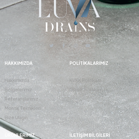
HAKKIMIZDA
POLITIKALARIMIZ
Hakkımızda
KVKK Politikası
Belgelerimiz
Gizlilik Politikası
Referanslarımız
Montaj Teknikleri
Bize Ulaşın
ÜRÜNLERIMIZ
İLETIŞIM BİLGİLERİ