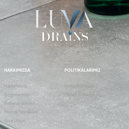
HAKKIMIZDA
POLITIKALARIMIZ
Hakkımızda
KVKK Politikası
Belgelerimiz
Gizlilik Politikası
Referanslarımız
Montaj Teknikleri
Bize Ulaşın