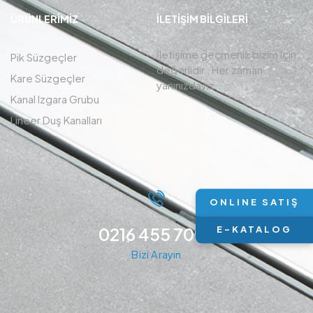
ÜRÜNLERIMIZ
İLETIŞIM BİLGİLERİ
İletişime geçmeniz bizim için
Pik Süzgeçler
değerlidir , Her zaman
Kare Süzgeçler
yanınızdayız.
Kanal Izgara Grubu
Lineer Duş Kanalları
ONLINE SATIŞ
0216 455 7094
E-KATALOG
Bizi Arayın