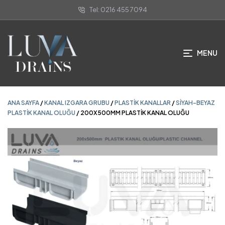
Tel: 0216 455 7094
ANA SAYFA
/
KANAL IZGARA GRUBU
/
PLASTIK KANALLAR
/
SIYAH-BEYAZ
PLASTIK KANAL OLUĞU
/ 200X500MM PLASTİK KANAL OLUĞU
MENU
ANA SAYFA
/
KANAL IZGARA GRUBU
/
PLASTIK KANALLAR
/
SIYAH-BEYAZ
PLASTIK KANAL OLUĞU
/ 200X500MM PLASTİK KANAL OLUĞU