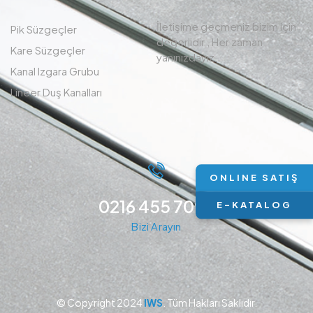
İletişime geçmeniz bizim için
Pik Süzgeçler
değerlidir , Her zaman
Kare Süzgeçler
yanınızdayız.
Kanal Izgara Grubu
Lineer Duş Kanalları
ONLINE SATIŞ
0216 455 7094
E-KATALOG
Bizi Arayın
© Copyright 2024
IWS
. Tüm Hakları Saklıdır.