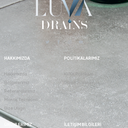
HAKKIMIZDA
POLITIKALARIMIZ
Hakkımızda
KVKK Politikası
Belgelerimiz
Gizlilik Politikası
Referanslarımız
Montaj Teknikleri
Bize Ulaşın
ÜRÜNLERIMIZ
İLETIŞIM BİLGİLERİ