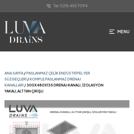
Tel: 0216 455 7094
ANA SAYFA
/
PASLANMAZ ÇELIK ENDÜSTRIYEL YER
SÜZGEÇLERI
/
KOMPLE PASLANMAZ DRENAJ
KANALLARI
/ 300X480X135 DRENAJ KANALI, İZOLASYON
YAKALI,ALTTAN ÇIKIŞLI
MENU
ANA SAYFA
/
PASLANMAZ ÇELIK ENDÜSTRIYEL YER
SÜZGEÇLERI
/
KOMPLE PASLANMAZ DRENAJ
KANALLARI
/ 300X480X135 DRENAJ KANALI, İZOLASYON
YAKALI,ALTTAN ÇIKIŞLI