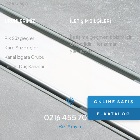
Bize Ulaşın
ÜRÜNLERIMIZ
İLETIŞIM BİLGİLERİ
İletişime geçmeniz bizim için
Pik Süzgeçler
değerlidir , Her zaman
Kare Süzgeçler
yanınızdayız.
Kanal Izgara Grubu
Lineer Duş Kanalları
ONLINE SATIŞ
E-KATALOG
0216 455 7094
Bizi Arayın