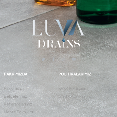
HAKKIMIZDA
POLITIKALARIMIZ
Hakkımızda
KVKK Politikası
Belgelerimiz
Gizlilik Politikası
Referanslarımız
Montaj Teknikleri