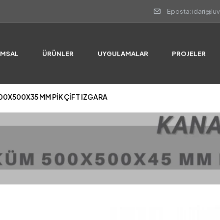
Eposta: idari@lu
300X500X35 MM PIK ÇIFT IZGARA
UMSAL
ÜRÜNLER
UYGULAMALAR
PROJELER
300X500X35 MM PIK ÇIFT IZGARA