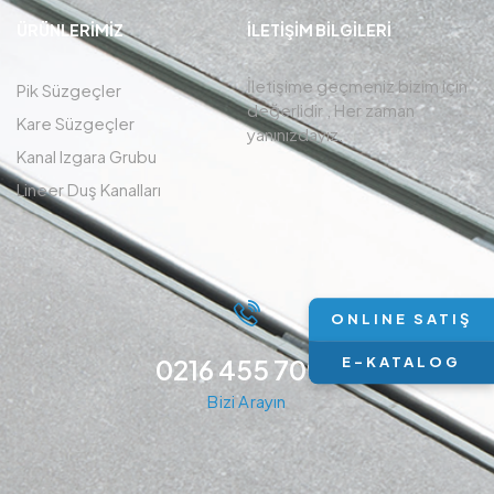
ÜRÜNLERIMIZ
İLETIŞIM BİLGİLERİ
İletişime geçmeniz bizim için
Pik Süzgeçler
değerlidir , Her zaman
Kare Süzgeçler
yanınızdayız.
Kanal Izgara Grubu
Lineer Duş Kanalları
ONLINE SATIŞ
0216 455 7094
E-KATALOG
Bizi Arayın