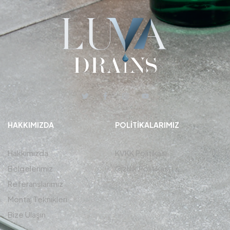
HAKKIMIZDA
POLITIKALARIMIZ
Hakkımızda
KVKK Politikası
Belgelerimiz
Gizlilik Politikası
Referanslarımız
Montaj Teknikleri
Bize Ulaşın