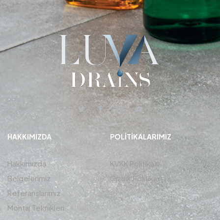
HAKKIMIZDA
POLITIKALARIMIZ
Hakkımızda
KVKK Politikası
Belgelerimiz
Gizlilik Politikası
Referanslarımız
Montaj Teknikleri