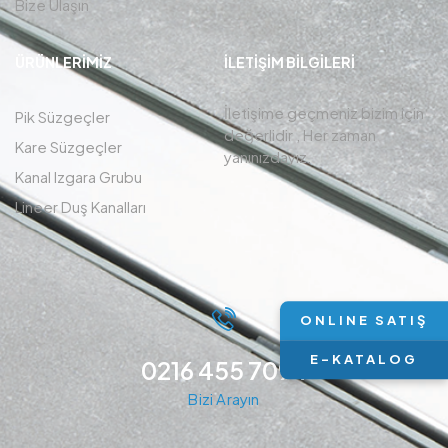
Bize Ulaşın
ÜRÜNLERIMIZ
İLETIŞIM BİLGİLERİ
İletişime geçmeniz bizim için
Pik Süzgeçler
değerlidir , Her zaman
Kare Süzgeçler
yanınızdayız.
Kanal Izgara Grubu
Lineer Duş Kanalları
ONLINE SATIŞ
E-KATALOG
0216 455 7094
Bizi Arayın