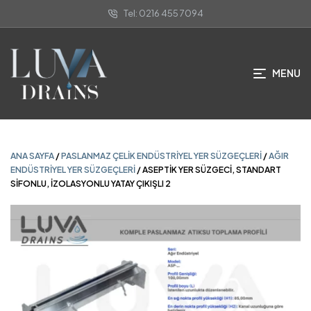
Tel: 0216 455 7094
ANA SAYFA
/
PASLANMAZ ÇELIK ENDÜSTRIYEL YER SÜZGEÇLERI
/
AĞIR
ENDÜSTRIYEL YER SÜZGEÇLERI
/ ASEPTİK YER SÜZGECİ, STANDART
SİFONLU, İZOLASYONLU YATAY ÇIKIŞLI 2
MENU
ANA SAYFA
/
PASLANMAZ ÇELIK ENDÜSTRIYEL YER SÜZGEÇLERI
/
AĞIR
ENDÜSTRIYEL YER SÜZGEÇLERI
/ ASEPTİK YER SÜZGECİ, STANDART
SİFONLU, İZOLASYONLU YATAY ÇIKIŞLI 2