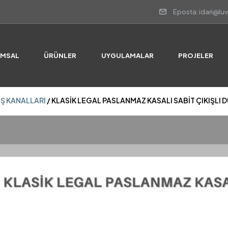
Eposta: idari@lu
Ş KANALLARI
/ KLASİK LEGAL PASLANMAZ KASALI SABİT ÇIKIŞLI 
UMSAL
ÜRÜNLER
UYGULAMALAR
PROJELER
Ş KANALLARI
/ KLASİK LEGAL PASLANMAZ KASALI SABİT ÇIKIŞLI 