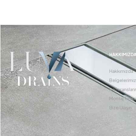
HAKKIMIZD
Hakkımızda
Belgelerimiz
Referansları
Montaj Tekni
Bize Ulaşın