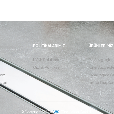
A
POLITIKALARIMIZ
ÜRÜNLERIMIZ
KVKK Politikası
Pik Süzgeçler
Gizlilik Politikası
Kare Süzgeçle
mız
Kanal Izgara G
kleri
Lineer Duş Kana
© Copyright 2024
IWS
. Tüm Hakları Saklıdır.