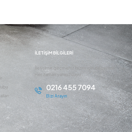
İLETIŞIM BİLGİLERİ
İletişime geçmeniz bizim için değerlidir ,
Her zaman yanınızdayız.
r
0216 455 7094
rubu
lları
Bizi Arayın