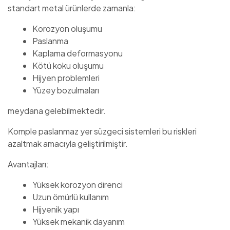
standart metal ürünlerde zamanla:
Korozyon oluşumu
Paslanma
Kaplama deformasyonu
Kötü koku oluşumu
Hijyen problemleri
Yüzey bozulmaları
meydana gelebilmektedir.
Komple paslanmaz yer süzgeci sistemleri bu riskleri
azaltmak amacıyla geliştirilmiştir.
Avantajları:
Yüksek korozyon direnci
Uzun ömürlü kullanım
Hijyenik yapı
Yüksek mekanik dayanım