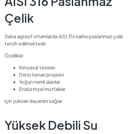
AISI 316 Paslanmaz
Çelik
Daha agresif ortamlarda AISI 316 kalite paslanmaz çelik
tercih edilmektedir.
Özellikle:
Kimyasal tesisler
Deniz kenarı projeleri
Yoğun nemli alanlar
Endüstriyel mutfaklar
için yüksek dayanım sağlar.
Yüksek Debili Su