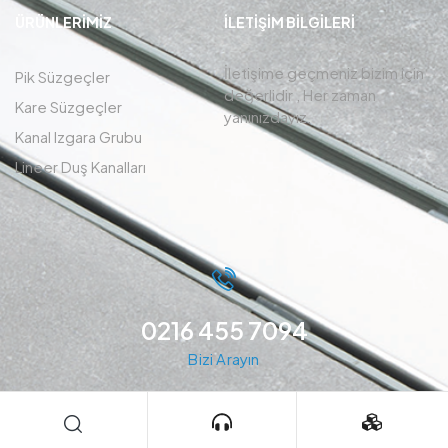
ÜRÜNLERIMIZ
İLETIŞIM BİLGİLERİ
İletişime geçmeniz bizim için
Pik Süzgeçler
değerlidir , Her zaman
Kare Süzgeçler
yanınızdayız.
Kanal Izgara Grubu
Lineer Duş Kanalları
0216 455 7094
Bizi Arayın