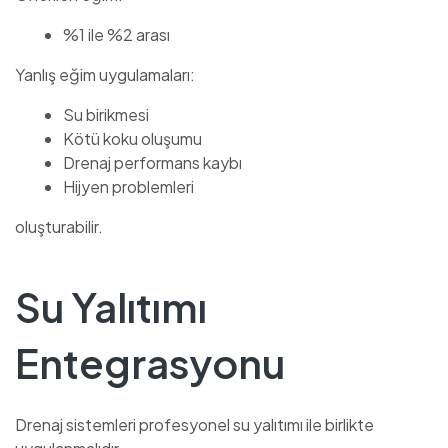
%1 ile %2 arası
Yanlış eğim uygulamaları:
Su birikmesi
Kötü koku oluşumu
Drenaj performans kaybı
Hijyen problemleri
oluşturabilir.
Su Yalıtımı
Entegrasyonu
Drenaj sistemleri profesyonel su yalıtımı ile birlikte