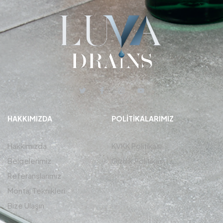
HAKKIMIZDA
POLITIKALARIMIZ
Hakkımızda
KVKK Politikası
Belgelerimiz
Gizlilik Politikası
Referanslarımız
Montaj Teknikleri
Bize Ulaşın