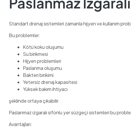
Paslanmaz Izgaralı
Standart drenaj sistemleri zamanla hijyen ve kullanım prob
Bu problemler:
Kötü koku oluşumu
Su birikmesi
Hijyen problemleri
Paslanma oluşumu
Bakteri birikimi
Yetersiz drenaj kapasitesi
Yüksek bakım ihtiyacı
şeklinde ortaya çıkabilir.
Paslanmaz ızgaralı sifonlu yer süzgeçi sistemleri bu problem
Avantajları: