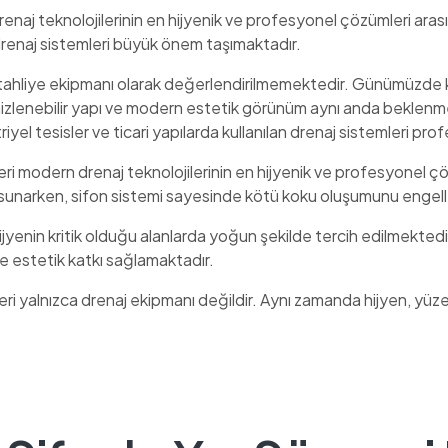
naj teknolojilerinin en hijyenik ve profesyonel çözümleri arasın
drenaj sistemleri büyük önem taşımaktadır.
u tahliye ekipmanı olarak değerlendirilmemektedir. Günümüzde 
izlenebilir yapı ve modern estetik görünüm aynı anda beklenmekt
el tesisler ve ticari yapılarda kullanılan drenaj sistemleri prof
eri modern drenaj teknolojilerinin en hijyenik ve profesyonel ç
 sunarken, sifon sistemi sayesinde kötü koku oluşumunu engel
hijyenin kritik olduğu alanlarda yoğun şekilde tercih edilmekted
e estetik katkı sağlamaktadır.
ri yalnızca drenaj ekipmanı değildir. Aynı zamanda hijyen, yüze