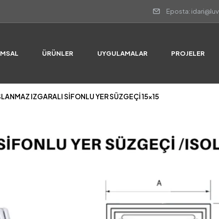
Eposta: idari@lu
SLANMAZ IZGARALI SİFONLU YER SÜZGEÇİ 15×15
UMSAL
ÜRÜNLER
UYGULAMALAR
PROJELER
SLANMAZ IZGARALI SİFONLU YER SÜZGEÇİ 15×15