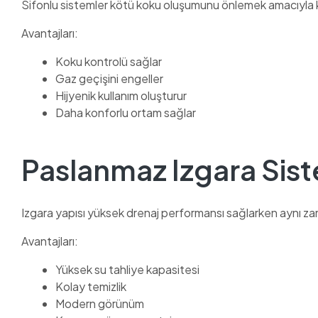
Sifonlu sistemler kötü koku oluşumunu önlemek amacıyla k
Avantajları:
Koku kontrolü sağlar
Gaz geçişini engeller
Hijyenik kullanım oluşturur
Daha konforlu ortam sağlar
Paslanmaz Izgara Sis
Izgara yapısı yüksek drenaj performansı sağlarken aynı z
Avantajları:
Yüksek su tahliye kapasitesi
Kolay temizlik
Modern görünüm