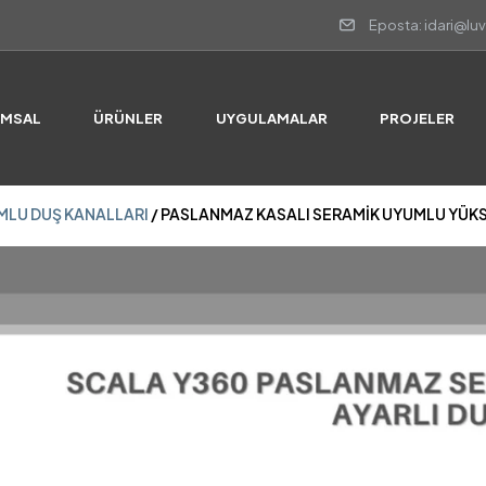
Eposta: idari@lu
MLU DUŞ KANALLARI
/ PASLANMAZ KASALI SERAMİK UYUMLU YÜKSE
UMSAL
ÜRÜNLER
UYGULAMALAR
PROJELER
MLU DUŞ KANALLARI
/ PASLANMAZ KASALI SERAMİK UYUMLU YÜKSE