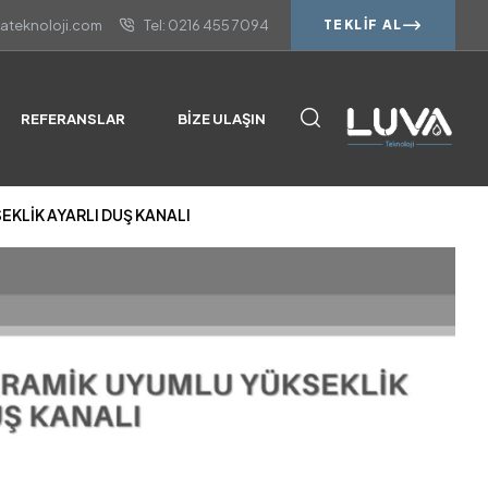
vateknoloji.com
Tel: 0216 455 7094
TEKLIF AL
KLİK AYARLI DUŞ KANALI
REFERANSLAR
BIZE ULAŞIN
KLİK AYARLI DUŞ KANALI