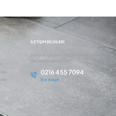
İLETIŞIM BİLGİLERİ
İletişime geçmeniz bizim için değerlidir ,
Her zaman yanınızdayız.
r
0216 455 7094
rubu
lları
Bizi Arayın