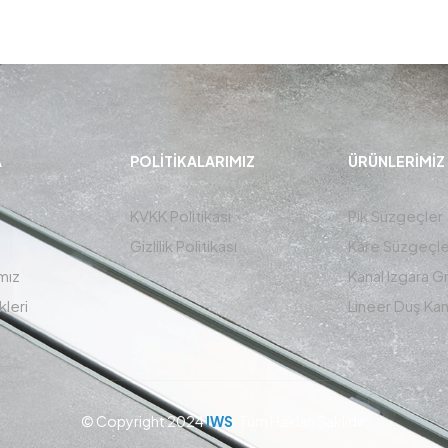
A
POLITIKALARIMIZ
ÜRÜNLERIMIZ
KVKK Politikası
Pik Süzgeçler
Gizlilik Politikası
Kare Süzgeçle
mız
Kanal Izgara G
kleri
Lineer Duş Kana
© Copyright 2024
IWS
. Tüm Hakları Saklıdır.