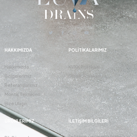
HAKKIMIZDA
POLITIKALARIMIZ
Hakkımızda
KVKK Politikası
Belgelerimiz
Gizlilik Politikası
Referanslarımız
Montaj Teknikleri
Bize Ulaşın
ÜRÜNLERIMIZ
İLETIŞIM BİLGİLERİ
İletişime geçmeniz bizim için