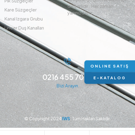
Pik Süzgeçler
değerlidir , Her zaman
Kare Süzgeçler
yanınızdayız.
Kanal Izgara Grubu
Lineer Duş Kanalları
ONLINE SATIŞ
0216 455 7094
E-KATALOG
Bizi Arayın
© Copyright 2024
IWS
. Tüm Hakları Saklıdır.