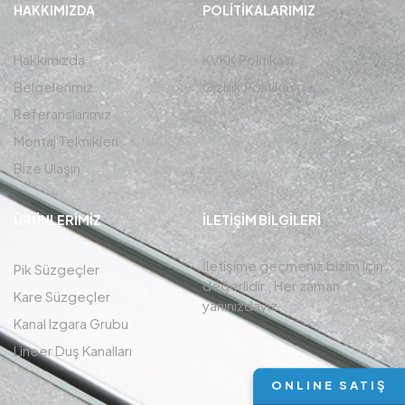
HAKKIMIZDA
POLITIKALARIMIZ
Hakkımızda
KVKK Politikası
Belgelerimiz
Gizlilik Politikası
Referanslarımız
Montaj Teknikleri
Bize Ulaşın
ÜRÜNLERIMIZ
İLETIŞIM BİLGİLERİ
İletişime geçmeniz bizim için
Pik Süzgeçler
değerlidir , Her zaman
Kare Süzgeçler
yanınızdayız.
Kanal Izgara Grubu
Lineer Duş Kanalları
ONLINE SATIŞ