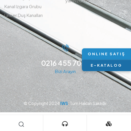
yanınızdayız.
Kanal Izgara Grubu
Lineer Duş Kanalları
ONLINE SATIŞ
0216 455 7094
E-KATALOG
Bizi Arayın
© Copyright 2024
IWS
. Tüm Hakları Saklıdır.