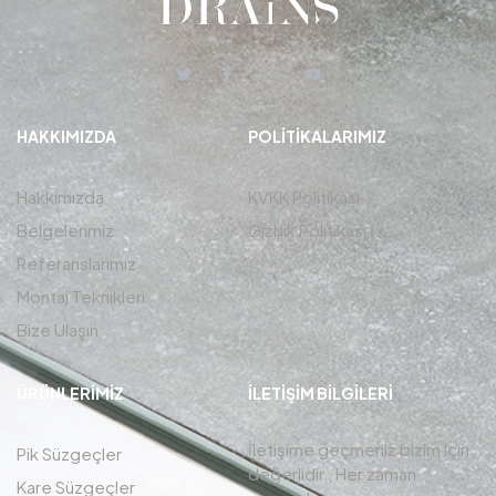
HAKKIMIZDA
POLITIKALARIMIZ
Hakkımızda
KVKK Politikası
Belgelerimiz
Gizlilik Politikası
Referanslarımız
Montaj Teknikleri
Bize Ulaşın
ÜRÜNLERIMIZ
İLETIŞIM BİLGİLERİ
İletişime geçmeniz bizim için
Pik Süzgeçler
değerlidir , Her zaman
Kare Süzgeçler