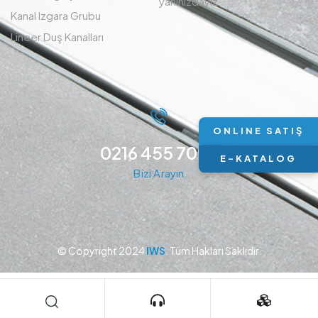
yanınızdayız.
Kanal Izgara Grubu
Lineer Duş Kanalları
ONLINE SATIŞ
0216 455 7094
E-KATALOG
Bizi Arayın
© Copyright 2024
IWS
. Tüm Hakları Saklıdır.