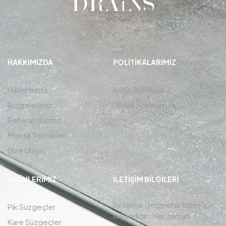
HAKKIMIZDA
POLITIKALARIMIZ
Hakkımızda
KVKK Politikası
Belgelerimiz
Gizlilik Politikası
Referanslarımız
Montaj Teknikleri
Bize Ulaşın
ÜRÜNLERIMIZ
İLETIŞIM BİLGİLERİ
İletişime geçmeniz bizim için
Pik Süzgeçler
değerlidir , Her zaman
Kare Süzgeçler