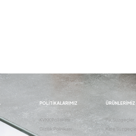
A
POLITIKALARIMIZ
ÜRÜNLERIMIZ
KVKK Politikası
Pik Süzgeçler
Gizlilik Politikası
Kare Süzgeçle