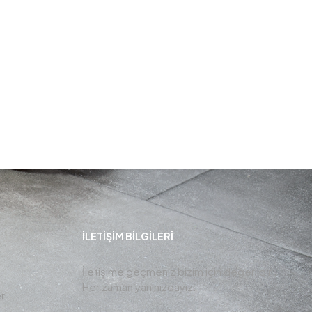
İLETIŞIM BİLGİLERİ
İletişime geçmeniz bizim için değerlidir ,
Her zaman yanınızdayız.
r