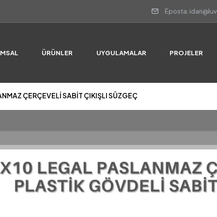
Eposta: idari@lu
LANMAZ ÇERÇEVELİ SABİT ÇIKIŞLI SÜZGEÇ
UMSAL
ÜRÜNLER
UYGULAMALAR
PROJELER
LANMAZ ÇERÇEVELİ SABİT ÇIKIŞLI SÜZGEÇ