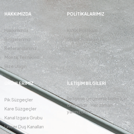
HAKKIMIZDA
POLITIKALARIMIZ
Hakkımızda
KVKK Politikası
Belgelerimiz
Gizlilik Politikası
Referanslarımız
Montaj Teknikleri
Bize Ulaşın
ÜRÜNLERIMIZ
İLETIŞIM BİLGİLERİ
İletişime geçmeniz bizim için
Pik Süzgeçler
değerlidir , Her zaman
Kare Süzgeçler
yanınızdayız.
Kanal Izgara Grubu
Lineer Duş Kanalları