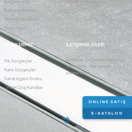
Belgelerimiz
Gizlilik Politikası
Referanslarımız
Montaj Teknikleri
Bize Ulaşın
ÜRÜNLERIMIZ
İLETIŞIM BİLGİLERİ
İletişime geçmeniz bizim için
Pik Süzgeçler
değerlidir , Her zaman
Kare Süzgeçler
yanınızdayız.
Kanal Izgara Grubu
Lineer Duş Kanalları
ONLINE SATIŞ
E-KATALOG